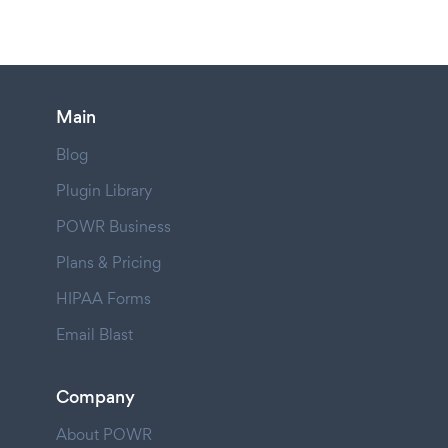
Main
Blog
Plugin Library
POWR Business
Plans & Pricing
HIPAA Forms
Email Blast
Company
About POWR