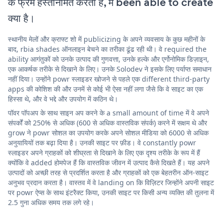
के फ्रेम हस्तनिर्मित करती है, में been able to create
क्या है।
स्थानीय मेलों और क्राफ्ट शो में publicizing के अपने व्यवसाय के कुछ महीनों के
बाद, rbia shades ऑनलाइन बेचने का तरीका ढूंढ रही थी। वे required the
ability आगंतुकों को उनके उत्पाद की गुणवत्ता, उनके हल्के और एर्गोनोमिक डिज़ाइन,
एक आकर्षक तरीके से दिखाने के लिए। उनके Solodev ने इसके लिए पर्याप्त समाधान
नहीं दिया। उन्होंने powr स्लाइडर खोजने से पहले एक different third-party
apps की कोशिश की और उनमें से कोई भी ऐसा नहीं लगा जैसे कि वे साइट का एक
हिस्सा थे, और वे भद्दे और उपयोग में कठिन थे।
पॉवर पॉपअप के साथ साइन अप करने के a small amount of time में वे अपने
संपर्कों को 250% से अधिक (600 से अधिक वास्तविक संपर्क) करने में सक्षम थे और
grow ने powr सोशल का उपयोग करके अपने सोशल मीडिया को 6000 से अधिक
अनुयायियों तक बढ़ा दिया है। उनकी साइट पर फ़ीड। वे constantly powr
स्लाइडर अपने ग्राहकों को शीघ्रता से दिखाने के लिए एक दृश्य तरीके के रूप में हैं
क्योंकि वे added होमपेज हैं कि वास्तविक जीवन में उत्पाद कैसे दिखते हैं। यह अपने
उत्पादों को अच्छी तरह से प्रदर्शित करता है और ग्राहकों को एक बेहतरीन ऑन-साइट
अनुभव प्रदान करता है। वास्तव में वे landing on कि विज़िटर जिन्होंने अपनी साइट
पर powr ऐप्स के साथ इंटरैक्ट किया, उनकी साइट पर किसी अन्य व्यक्ति की तुलना में
2.5 गुना अधिक समय तक लगे रहे।