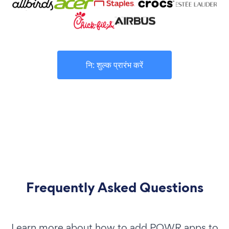
नि: शुल्क प्रारंभ करें
Frequently Asked Questions
Learn more about how to add POWR apps to