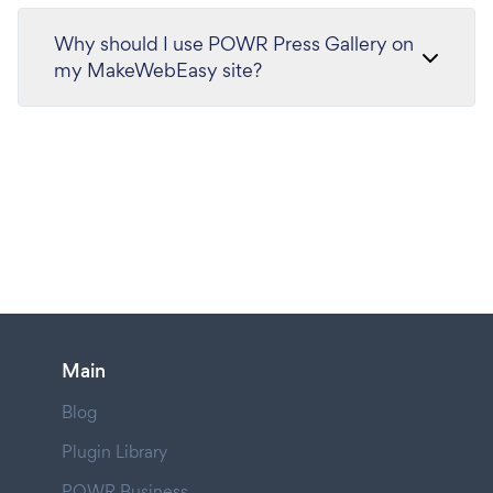
Why should I use POWR Press Gallery on
my MakeWebEasy site?
Main
Blog
Plugin Library
POWR Business