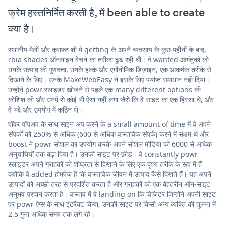
फ्रेम हस्तनिर्मित करती है, में been able to create
क्या है।
स्थानीय मेलों और क्राफ्ट शो में getting के अपने व्यवसाय के कुछ महीनों के बाद,
rbia shades ऑनलाइन बेचने का तरीका ढूंढ रही थी। वे wanted आगंतुकों को
उनके उत्पाद की गुणवत्ता, उनके हल्के और एर्गोनोमिक डिज़ाइन, एक आकर्षक तरीके से
दिखाने के लिए। उनके MakeWebEasy ने इसके लिए पर्याप्त समाधान नहीं दिया।
उन्होंने powr स्लाइडर खोजने से पहले एक many different options की
कोशिश की और उनमें से कोई भी ऐसा नहीं लगा जैसे कि वे साइट का एक हिस्सा थे, और
वे भद्दे और उपयोग में कठिन थे।
पॉवर पॉपअप के साथ साइन अप करने के a small amount of time में वे अपने
संपर्कों को 250% से अधिक (600 से अधिक वास्तविक संपर्क) करने में सक्षम थे और
boost ने powr सोशल का उपयोग करके अपने सोशल मीडिया को 6000 से अधिक
अनुयायियों तक बढ़ा दिया है। उनकी साइट पर फ़ीड। वे constantly powr
स्लाइडर अपने ग्राहकों को शीघ्रता से दिखाने के लिए एक दृश्य तरीके के रूप में हैं
क्योंकि वे added होमपेज हैं कि वास्तविक जीवन में उत्पाद कैसे दिखते हैं। यह अपने
उत्पादों को अच्छी तरह से प्रदर्शित करता है और ग्राहकों को एक बेहतरीन ऑन-साइट
अनुभव प्रदान करता है। वास्तव में वे landing on कि विज़िटर जिन्होंने अपनी साइट
पर powr ऐप्स के साथ इंटरैक्ट किया, उनकी साइट पर किसी अन्य व्यक्ति की तुलना में
2.5 गुना अधिक समय तक लगे रहे।