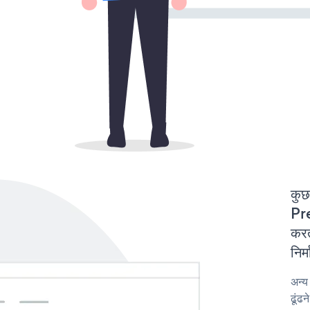
कुछ
Pr
करत
निर
अन्
ढूंढ