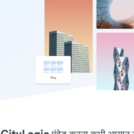
ityLogic एंबेड करना कभी आसान नह