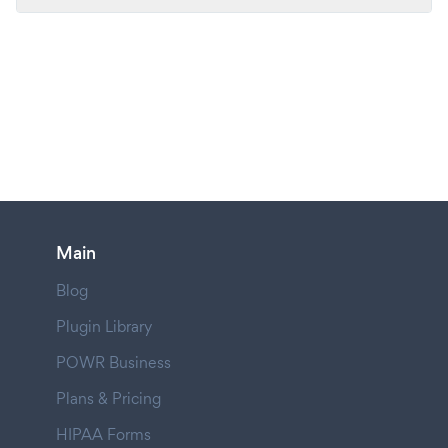
Main
Blog
Plugin Library
POWR Business
Plans & Pricing
HIPAA Forms