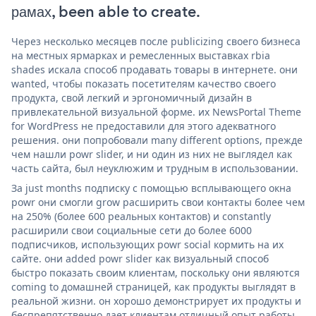
рамах, been able to create.
Через несколько месяцев после publicizing своего бизнеса
на местных ярмарках и ремесленных выставках rbia
shades искала способ продавать товары в интернете. они
wanted, чтобы показать посетителям качество своего
продукта, свой легкий и эргономичный дизайн в
привлекательной визуальной форме. их NewsPortal Theme
for WordPress не предоставили для этого адекватного
решения. они попробовали many different options, прежде
чем нашли powr slider, и ни один из них не выглядел как
часть сайта, был неуклюжим и трудным в использовании.
За just months подписку с помощью всплывающего окна
powr они смогли grow расширить свои контакты более чем
на 250% (более 600 реальных контактов) и constantly
расширили свои социальные сети до более 6000
подписчиков, использующих powr social кормить на их
сайте. они added powr slider как визуальный способ
быстро показать своим клиентам, поскольку они являются
coming to домашней страницей, как продукты выглядят в
реальной жизни. он хорошо демонстрирует их продукты и
беспрепятственно дает клиентам отличный опыт работы