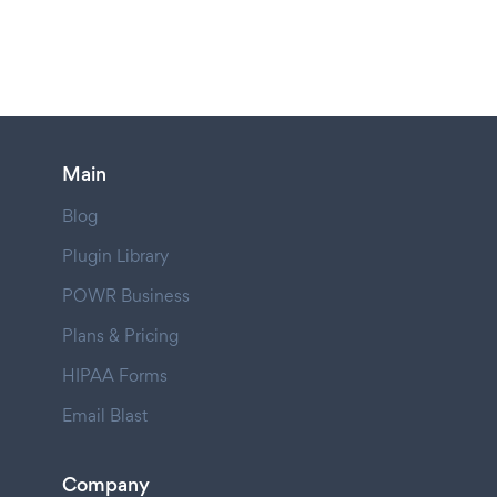
Main
Blog
Plugin Library
POWR Business
Plans & Pricing
HIPAA Forms
Email Blast
Company