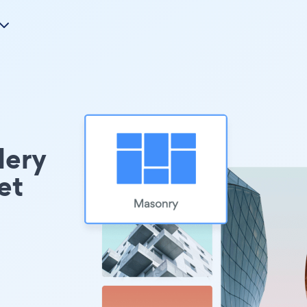
lery
et