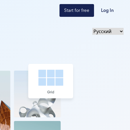
Start for free
Log In