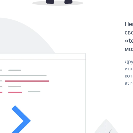
Не
св
«t
мо
Дру
исх
кот
at 