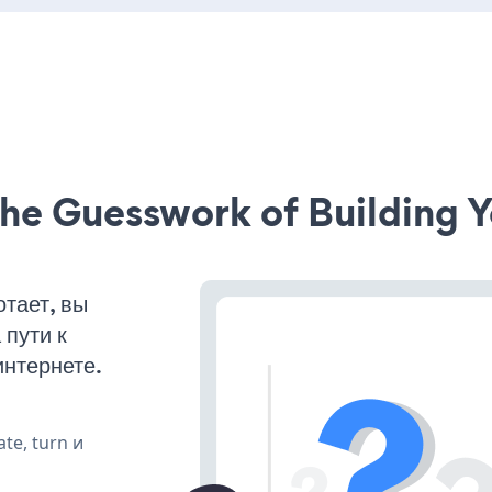
he Guesswork of Building Y
тает, вы
пути к
интернете.
te, turn и