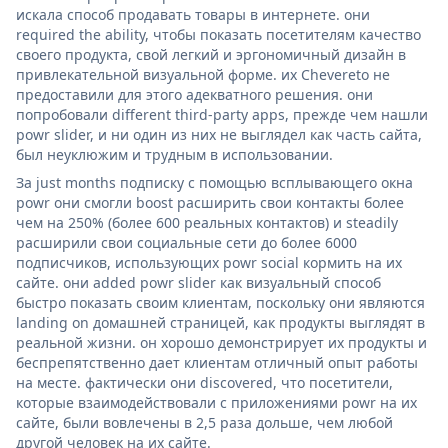
искала способ продавать товары в интернете. они
required the ability, чтобы показать посетителям качество
своего продукта, свой легкий и эргономичный дизайн в
привлекательной визуальной форме. их Chevereto не
предоставили для этого адекватного решения. они
попробовали different third-party apps, прежде чем нашли
powr slider, и ни один из них не выглядел как часть сайта,
был неуклюжим и трудным в использовании.
За just months подписку с помощью всплывающего окна
powr они смогли boost расширить свои контакты более
чем на 250% (более 600 реальных контактов) и steadily
расширили свои социальные сети до более 6000
подписчиков, использующих powr social кормить на их
сайте. они added powr slider как визуальный способ
быстро показать своим клиентам, поскольку они являются
landing on домашней страницей, как продукты выглядят в
реальной жизни. он хорошо демонстрирует их продукты и
беспрепятственно дает клиентам отличный опыт работы
на месте. фактически они discovered, что посетители,
которые взаимодействовали с приложениями powr на их
сайте, были вовлечены в 2,5 раза дольше, чем любой
другой человек на их сайте.