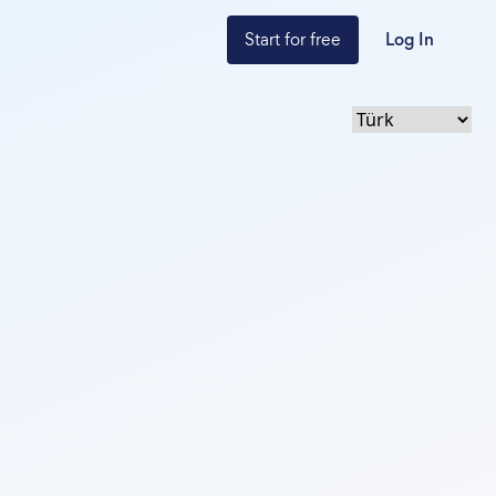
Start for free
Log In