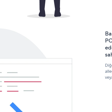
Ba
PO
ed
sa
Diğ
all
vey