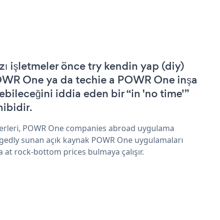
zı işletmeler önce try kendin yap (diy)
WR One ya da techie a POWR One inşa
ebileceğini iddia eden bir “in 'no time'”
hibidir.
erleri, POWR One companies abroad uygulama
egedly sunan açık kaynak POWR One uygulamaları
a at rock-bottom prices bulmaya çalışır.