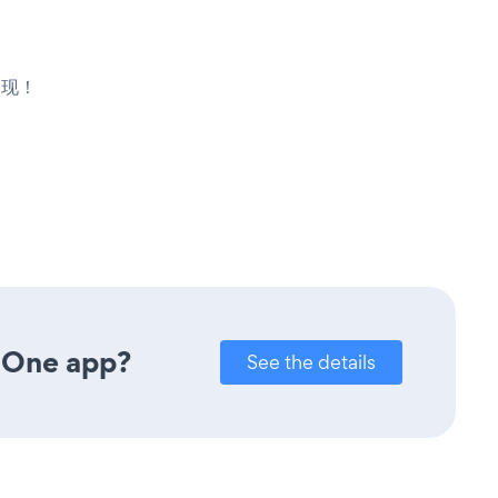
出现！
 One app?
See the details