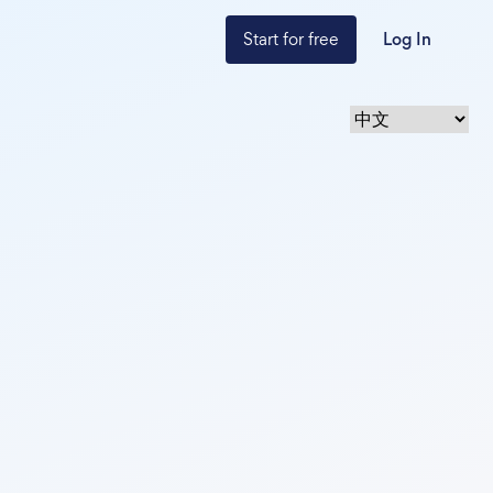
Start for free
Log In