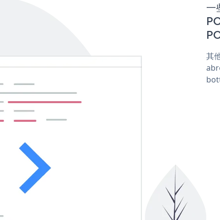
一些
P
PO
其他
abr
bot