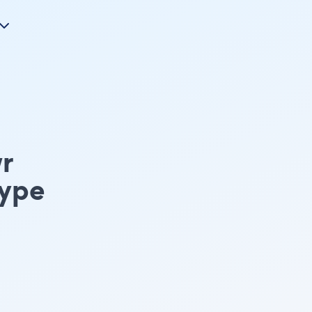
r
type