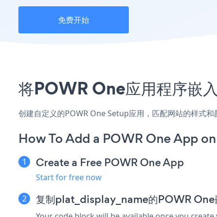
免费开始
将POWR One应用程序嵌
创建自定义的POWR One Setup应用，匹配网站的样
How To Add a POWR One App on 
Create a Free POWR One App
Start for free now
复制plat_display_name的POWR O
Your code block will be available once you create