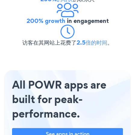
200% growth
in engagement
访客在其网站上花费了
2.5倍的时间
。
All POWR apps are
built for peak-
performance.
See apps in action