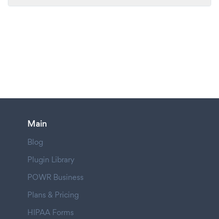
Main
Blog
Plugin Library
POWR Business
Plans & Pricing
HIPAA Forms