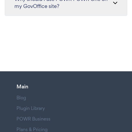
my GovOffice site?
Main
Blog
Plugin Library
POWR Business
Plans & Pricing