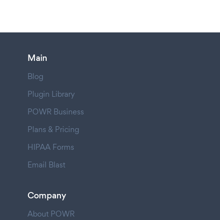
Main
Blog
Plugin Library
POWR Business
Plans & Pricing
HIPAA Forms
Email Blast
Company
About POWR