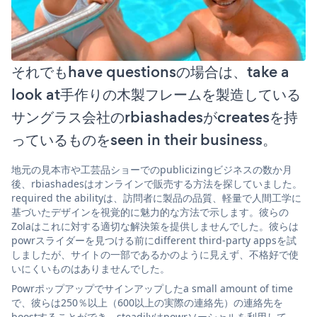
それでもhave questionsの場合は、take a
look at手作りの木製フレームを製造している
サングラス会社のrbiashadesがcreatesを持
っているものをseen in their business。
地元の見本市や工芸品ショーでのpublicizingビジネスの数か月
後、rbiashadesはオンラインで販売する方法を探していました。
required the abilityは、訪問者に製品の品質、軽量で人間工学に
基づいたデザインを視覚的に魅力的な方法で示します。彼らの
Zolaはこれに対する適切な解決策を提供しませんでした。彼らは
powrスライダーを見つける前にdifferent third-party appsを試
しましたが、サイトの一部であるかのように見えず、不格好で使
いにくいものはありませんでした。
Powrポップアップでサインアップしたa small amount of time
で、彼らは250％以上（600以上の実際の連絡先）の連絡先を
boostすることができ、steadilyはpowrソーシャルを利用して