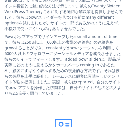
wantedは、訪問者に製品の品質、軽量で人間工学に基づいたデザ
インを視覚的に魅力的な方法で示します。彼らのTwenty Sixteen
WordPress Themeはこれに対する適切な解決策を提供しませんで
した。彼らはpowrスライダーを見つける前にmany different
optionsを試しましたが、サイトの一部であるかのように見えず、
不格好で使いにくいものはありませんでした。
Powrポップアップでサインアップしたa small amount of time
で、彼らは250％以上（600以上の実際の連絡先）の連絡先を
growすることができ、constantlyはpowrソーシャルを利用して
6000人以上のフォロワーにソーシャルメディアを成長させました
彼らのサイトでフィードします。 added powr sliderは、製品が
実際にどのように見えるかをホームページcoming toであるた
め、顧客にすばやく表示するための視覚的な方法です。それは彼
らの製品を上手に紹介し、シームレスに顧客に素晴らしいオンサ
イト体験を提供しました。実際、彼らはreported、自分のサイト
でpowrアプリを操作した訪問者は、自分のサイトの他のどの人よ
りも2.5倍長く関与していました。