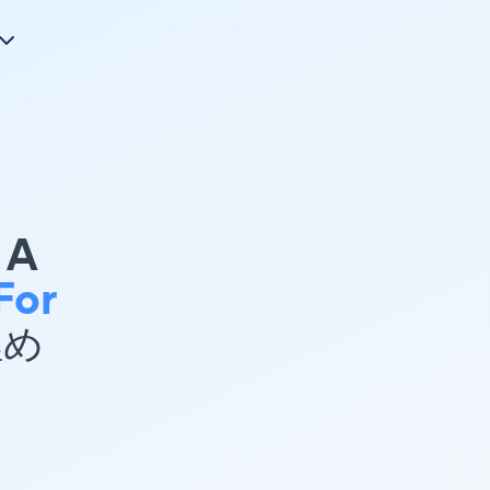
A
For
埋め