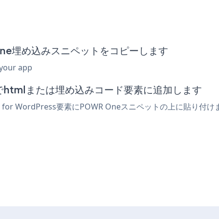
POWR One埋め込みスニペットをコピーします
 your app
エディターでhtmlまたは埋め込みコード要素に追加します
ay for WordPress要素にPOWR Oneスニペットの上に