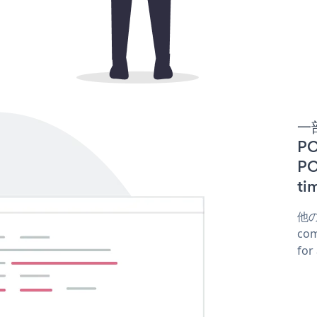
一
PO
P
t
他
co
fo