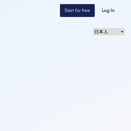
Start for free
Log In