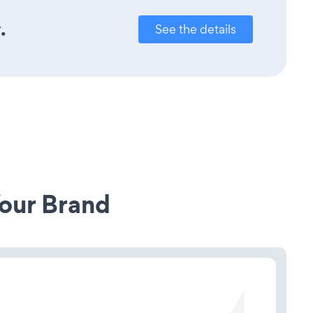
.
See the details
our Brand