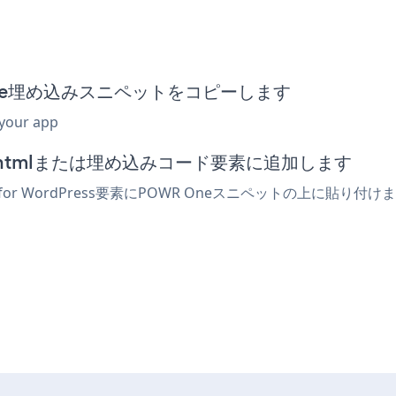
WR One埋め込みスニペットをコピーします
 your app
ィターでhtmlまたは埋め込みコード要素に追加します
 for WordPress要素にPOWR Oneスニペットの上に貼り