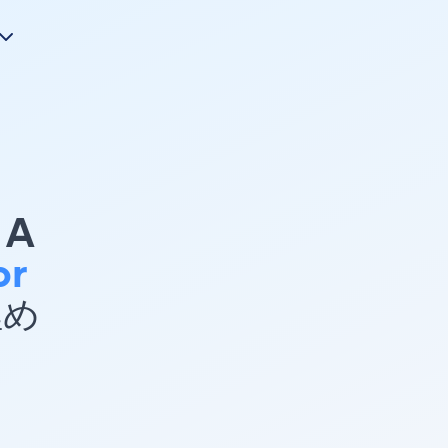
A
or
埋め