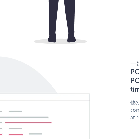
一
PO
P
t
他
co
at