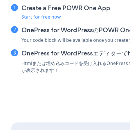
Create a Free POWR One App
Start for free now
OnePress for WordPressのPO
Your code block will be available once you create
OnePress for WordPressエデ
Htmlまたは埋め込みコードを受け入れるOnePress
が表示されます！