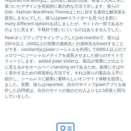
required the abilityは、訪問者に製品の品質、軽量で人間工学に
基づいたデザインを視覚的に魅力的な方法で示します。彼らの
Didi - Fashion WordPress Themeはこれに対する適切な解決策を
提供しませんでした。彼らはpowrスライダーを見つける前に
many different optionsを試しましたが、サイトの一部であるか
のように見えず、不格好で使いにくいものはありませんでした。
Powrポップアップでサインアップしたjust monthsで、彼らは
250％以上（600以上の実際の連絡先）の連絡先をboostすること
ができ、constantlyはpowrソーシャルを利用して6000人以上のフ
ォロワーにソーシャルメディアを成長させました彼らのサイトで
フィードします。 added powr sliderは、製品が実際にどのよう
に見えるかをホームページlanding onであるため、顧客にすばや
く表示するための視覚的な方法です。それは彼らの製品を上手に
紹介し、シームレスに顧客に素晴らしいオンサイト体験を提供し
ました。実際、彼らはreported、自分のサイトでpowrアプリを操
作した訪問者は、自分のサイトの他のどの人よりも2.5倍長く関与
していました。