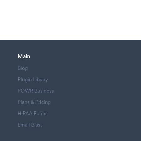
Main
Blog
Plugin Library
POWR Business
Plans & Pricing
HIPAA Forms
Email Blast