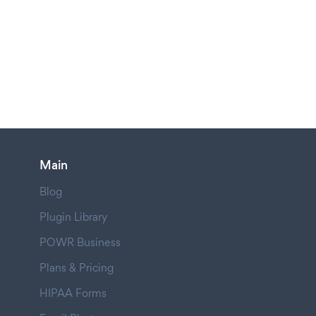
Main
Blog
Plugin Library
POWR Business
Plans & Pricing
HIPAA Forms