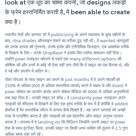
look at एक धूप का चश्मा कंपनी, जो designs लकड़ी
के फ्रेम हस्तनिर्मित करती है, में been able to create
क्या है।
स्थानीय मेलों और क्राफ्ट शो में publicizing के अपने व्यवसाय के कुछ महीनों के
बाद, rbia shades ऑनलाइन बेचने का तरीका ढूंढ रही थी। वे wanted आगंतुकों
को उनके उत्पाद की गुणवत्ता, उनके हल्के और एर्गोनोमिक डिज़ाइन, एक आकर्षक तरीके
से दिखाने के लिए। उनके ShopBase ने इसके लिए पर्याप्त समाधान नहीं दिया।
उन्होंने powr स्लाइडर खोजने से पहले एक many different options की
कोशिश की और उनमें से कोई भी ऐसा नहीं लगा जैसे कि वे साइट का एक हिस्सा थे, और
वे भद्दे और उपयोग में कठिन थे।
पॉवर पॉपअप के साथ साइन अप करने के just months में वे अपने संपर्कों को
250% से अधिक (600 से अधिक वास्तविक संपर्क) करने में सक्षम थे और boost ने
powr सोशल का उपयोग करके अपने सोशल मीडिया को 6000 से अधिक अनुयायियों
तक बढ़ा दिया है। उनकी साइट पर फ़ीड। वे constantly powr स्लाइडर अपने
ग्राहकों को शीघ्रता से दिखाने के लिए एक दृश्य तरीके के रूप में हैं क्योंकि वे added
होमपेज हैं कि वास्तविक जीवन में उत्पाद कैसे दिखते हैं। यह अपने उत्पादों को अच्छी
तरह से प्रदर्शित करता है और ग्राहकों को एक बेहतरीन ऑन-साइट अनुभव प्रदान
करता है। वास्तव में वे landing on कि विज़िटर जिन्होंने अपनी साइट पर powr
ऐप्स के साथ इंटरैक्ट किया, उनकी साइट पर किसी अन्य व्यक्ति की तुलना में 2.5 गुना
अधिक समय तक लगे रहे।