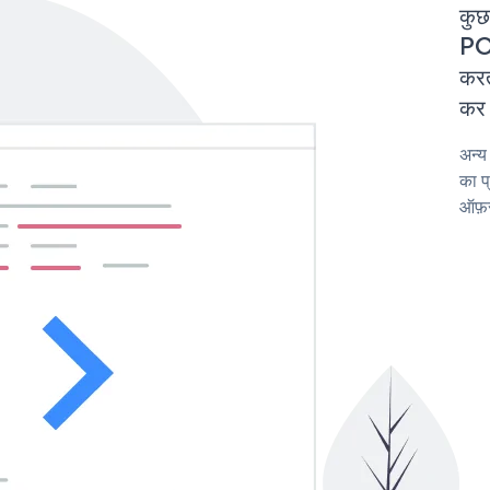
कुछ
PO
करत
कर 
अन्
का प
ऑफ़र