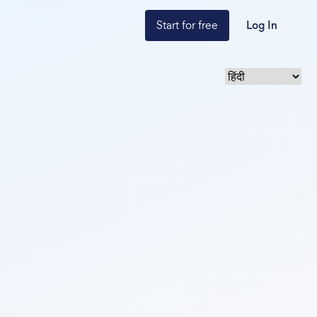
Start for free
Log In