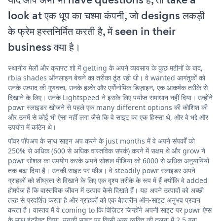
look at एक धूप का चश्मा कंपनी, जो designs लकड़ी
के फ्रेम हस्तनिर्मित करती है, में seen in their
business क्या है।
स्थानीय मेलों और क्राफ्ट शो में getting के अपने व्यवसाय के कुछ महीनों के बाद,
rbia shades ऑनलाइन बेचने का तरीका ढूंढ रही थी। वे wanted आगंतुकों को
उनके उत्पाद की गुणवत्ता, उनके हल्के और एर्गोनोमिक डिज़ाइन, एक आकर्षक तरीके से
दिखाने के लिए। उनके Lightspeed ने इसके लिए पर्याप्त समाधान नहीं दिया। उन्होंने
powr स्लाइडर खोजने से पहले एक many different options की कोशिश की
और उनमें से कोई भी ऐसा नहीं लगा जैसे कि वे साइट का एक हिस्सा थे, और वे भद्दे और
उपयोग में कठिन थे।
पॉवर पॉपअप के साथ साइन अप करने के just months में वे अपने संपर्कों को
250% से अधिक (600 से अधिक वास्तविक संपर्क) करने में सक्षम थे और grow ने
powr सोशल का उपयोग करके अपने सोशल मीडिया को 6000 से अधिक अनुयायियों
तक बढ़ा दिया है। उनकी साइट पर फ़ीड। वे steadily powr स्लाइडर अपने
ग्राहकों को शीघ्रता से दिखाने के लिए एक दृश्य तरीके के रूप में हैं क्योंकि वे added
होमपेज हैं कि वास्तविक जीवन में उत्पाद कैसे दिखते हैं। यह अपने उत्पादों को अच्छी
तरह से प्रदर्शित करता है और ग्राहकों को एक बेहतरीन ऑन-साइट अनुभव प्रदान
करता है। वास्तव में वे coming to कि विज़िटर जिन्होंने अपनी साइट पर powr ऐप्स
के साथ इंटरैक्ट किया, उनकी साइट पर किसी अन्य व्यक्ति की तुलना में 2.5 गुना