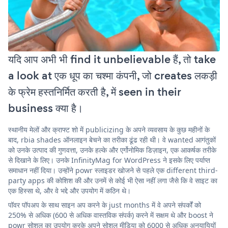
यदि आप अभी भी find it unbelievable हैं, तो take
a look at एक धूप का चश्मा कंपनी, जो creates लकड़ी
के फ्रेम हस्तनिर्मित करती है, में seen in their
business क्या है।
स्थानीय मेलों और क्राफ्ट शो में publicizing के अपने व्यवसाय के कुछ महीनों के
बाद, rbia shades ऑनलाइन बेचने का तरीका ढूंढ रही थी। वे wanted आगंतुकों
को उनके उत्पाद की गुणवत्ता, उनके हल्के और एर्गोनोमिक डिज़ाइन, एक आकर्षक तरीके
से दिखाने के लिए। उनके InfinityMag for WordPress ने इसके लिए पर्याप्त
समाधान नहीं दिया। उन्होंने powr स्लाइडर खोजने से पहले एक different third-
party apps की कोशिश की और उनमें से कोई भी ऐसा नहीं लगा जैसे कि वे साइट का
एक हिस्सा थे, और वे भद्दे और उपयोग में कठिन थे।
पॉवर पॉपअप के साथ साइन अप करने के just months में वे अपने संपर्कों को
250% से अधिक (600 से अधिक वास्तविक संपर्क) करने में सक्षम थे और boost ने
powr सोशल का उपयोग करके अपने सोशल मीडिया को 6000 से अधिक अनुयायियों