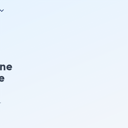
One
e
r