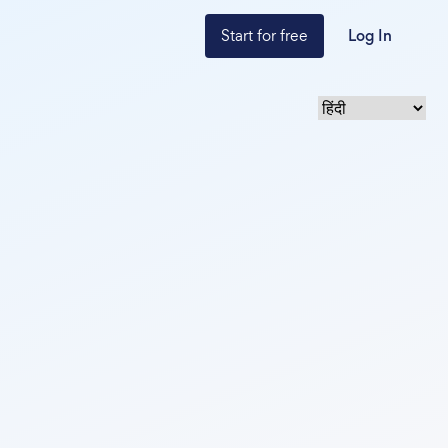
Start for free
Log In