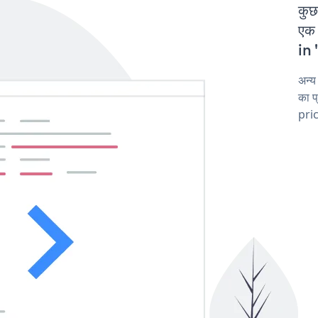
कुछ
एक
in 
अन्
का 
pric