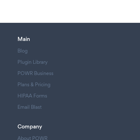
Main
Blog
Plugin Library
POWR Business
Plans & Pricing
HIPAA Forms
Email Blast
Company
About POWR