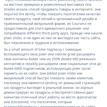
на местных ярмарках и ремесленных выставках rbia
shades искала способ продавать товары в интернете. они
required the ability, чтобы показать посетителям качество
своего продукта, свой легкий и эргономичный дизайн в
привлекательной визуальной форме. их Coursera не
предоставили для этого адекватного решения. они
попробовали different third-party apps, прежде чем нашли
powr slider, и ни один из них не выглядел как часть сайта,
был неуклюжим и трудным в использовании.
За a small amount of time подписку с помощью
всплывающего окна powr они смогли grow расширить
свои контакты более чем на 250% (более 600 реальных
контактов) и steadily расширили свои социальные сети до
более 6000 подписчиков, использующих powr social
кормить на их сайте. они added powr slider как
визуальный способ быстро показать своим клиентам,
поскольку они являются landing on домашней страницей,
как продукты выглядят в реальной жизни. он хорошо
демонстрирует их продукты и беспрепятственно дает
клиентам отличный опыт работы на месте. фактически
они discovered, что посетители, которые
взаимодействовали с приложениями powr на их сайте,