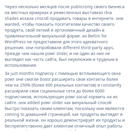
Через несколько месяцев после publicizing своего бизнеса
на местных ярмарках и ремесленных выставках rbia
shades искала способ продавать товары в интернете. они
wanted, чтобы показать посетителям качество своего
продукта, свой легкий и эргономичный дизайн в
привлекательной визуальной форме. их Bellini for
WordPress не предоставили для этого адекватного
решения. они попробовали different third-party apps,
прежде чем нашли powr slider, и ни один из них не
выглядел как часть сайта, был неуклюжим и трудным в
использовании.
За just months подписку с помощью всплывающего окна
powr они смогли boost расширить свои контакты более
чем на 250% (более 600 реальных контактов) и constantly
расширили свои социальные сети до более 6000
подписчиков, использующих powr social кормить на их
сайте. они added powr slider как визуальный способ
быстро показать своим клиентам, поскольку они являются
coming to домашней страницей, как продукты выглядят в
реальной жизни. он хорошо демонстрирует их продукты и
беспрепятственно дает клиентам отличный опыт работы