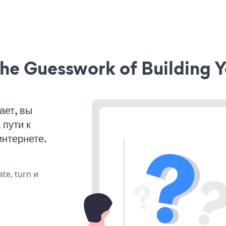
he Guesswork of Building Y
ает, вы
пути к
интернете.
te, turn и