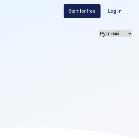
Start for free
Log In