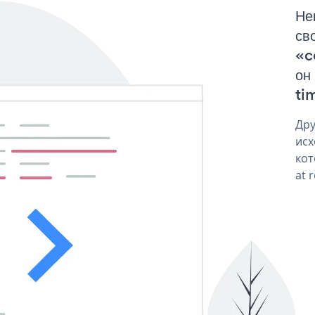
Не
св
«c
он
tim
Дру
исх
кот
at 