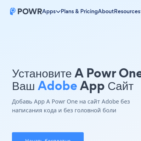
Apps
Plans & Pricing
About
Resources
Установите A Powr On
Ваш
Adobe
App Сайт
Добавь App A Powr One на сайт Adobe без
написания кода и без головной боли