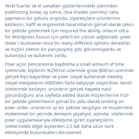
Yerel fuarlar ve el sanatları gösterilerindeki işlerinden
publicizing birkaç ay sonra, rbia shades çevrimiçi satış
yapmanın bir yolunu arıyordu. ziyaretçilere ürünlerinin
kalitesini, hafif ve ergonomik tasarımlarını görsel olarak çekici
bir şekilde göstermek için required the ability. onların Ultra
for Wordpress bunun için yeterli bir çözüm sağlamadı. powr
slider'ı bulmadan önce bir many different options denediler
ve hiçbiri sitenin bir parçasıymış gibi görünmüyordu ve
kullanışsız ve kullanımı zordu.
Powr açılır penceresine kaydolma a small amount of time
işleminde, kişilerini %250'nin üzerinde grow (600'ün üzerinde
gerçek kişi) başardılar ve powr sosyal kullanarak steadily
sosyal medyalarını 6000'den fazla takipçiye ulaştırdılar. kendi
sitelerinde besleyin. ürünlerin gerçek hayatta nasıl
göründüğünü ana sayfada added olarak müşterilerine hızlı
bir şekilde göstermenin görsel bir yolu olarak landing on
powr slider. ürünlerini iyi bir şekilde sergiliyor ve müşterilere
mükemmel bir yerinde deneyim yaşatıyor. aslında, sitelerinde
powr uygulamalarıyla etkileşime giren ziyaretçilerin
sitelerindeki diğer kişilerden 2,5 kat daha uzun süre
etkileşimde bulundukları discovered.