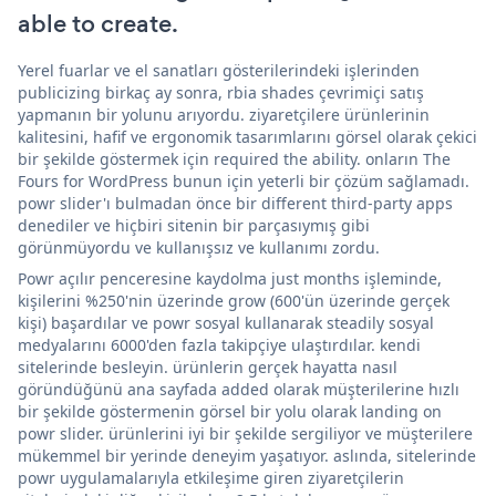
able to create.
Yerel fuarlar ve el sanatları gösterilerindeki işlerinden
publicizing birkaç ay sonra, rbia shades çevrimiçi satış
yapmanın bir yolunu arıyordu. ziyaretçilere ürünlerinin
kalitesini, hafif ve ergonomik tasarımlarını görsel olarak çekici
bir şekilde göstermek için required the ability. onların The
Fours for WordPress bunun için yeterli bir çözüm sağlamadı.
powr slider'ı bulmadan önce bir different third-party apps
denediler ve hiçbiri sitenin bir parçasıymış gibi
görünmüyordu ve kullanışsız ve kullanımı zordu.
Powr açılır penceresine kaydolma just months işleminde,
kişilerini %250'nin üzerinde grow (600'ün üzerinde gerçek
kişi) başardılar ve powr sosyal kullanarak steadily sosyal
medyalarını 6000'den fazla takipçiye ulaştırdılar. kendi
sitelerinde besleyin. ürünlerin gerçek hayatta nasıl
göründüğünü ana sayfada added olarak müşterilerine hızlı
bir şekilde göstermenin görsel bir yolu olarak landing on
powr slider. ürünlerini iyi bir şekilde sergiliyor ve müşterilere
mükemmel bir yerinde deneyim yaşatıyor. aslında, sitelerinde
powr uygulamalarıyla etkileşime giren ziyaretçilerin