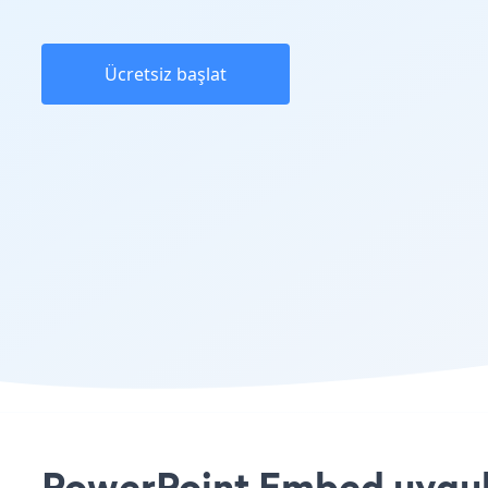
Ücretsiz başlat
PowerPoint Embed uygula