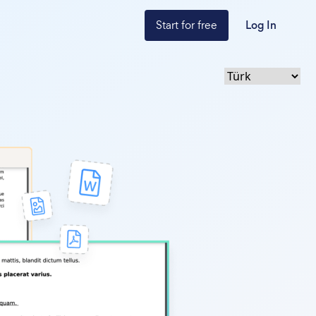
Start for free
Log In