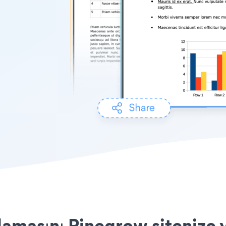
masını Pinegrow sitenize y