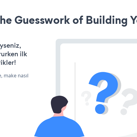
he Guesswork of Building Y
yseniz,
rurken ilk
ikler!
e, make nasıl