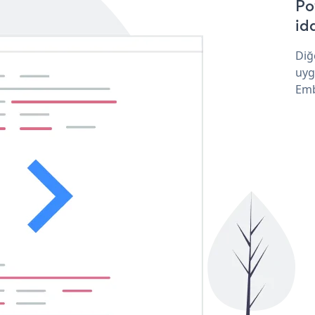
Po
idd
Diğ
uyg
Emb