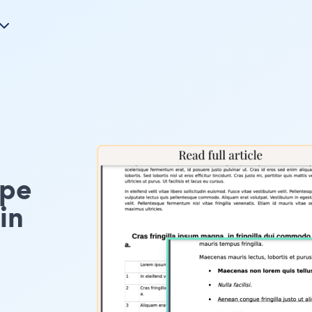
ype
in