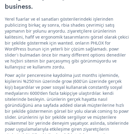
business.
Yerel fuarlar ve el sanatları gösterilerindeki işlerinden
publicizing birkaç ay sonra, rbia shades çevrimiçi satış
yapmanın bir yolunu arıyordu. ziyaretçilere ürünlerinin
kalitesini, hafif ve ergonomik tasarımlarını görsel olarak çekici
bir şekilde göstermek için wanted. onların PHLOX for
WordPress bunun için yeterli bir çözüm sağlamadı. powr
slider'ı bulmadan önce bir many different options denediler
ve hiçbiri sitenin bir parçasıymış gibi görünmüyordu ve
kullanışsız ve kullanımı zordu.
Powr açılır penceresine kaydolma just months işleminde,
kişilerini %250'nin üzerinde grow (600'ün üzerinde gerçek
kişi) başardılar ve powr sosyal kullanarak constantly sosyal
medyalarını 6000'den fazla takipçiye ulaştırdılar. kendi
sitelerinde besleyin. ürünlerin gerçek hayatta nasıl
göründüğünü ana sayfada added olarak müşterilerine hızlı
bir şekilde göstermenin görsel bir yolu olarak coming to powr
slider. ürünlerini iyi bir şekilde sergiliyor ve müşterilere
mükemmel bir yerinde deneyim yaşatıyor. aslında, sitelerinde
powr uygulamalarıyla etkileşime giren ziyaretçilerin