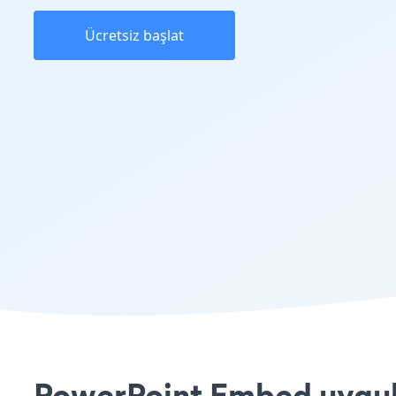
Ücretsiz başlat
PowerPoint Embed uygula