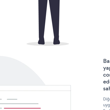
Ba
ya
co
ed
sa
Diğ
uyg