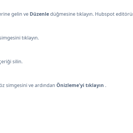
rine gelin ve
Düzenle
düğmesine tıklayın. Hubspot editörün
simgesini tıklayın.
riği silin.
z simgesini ve ardından
Önizleme'yi tıklayın
.