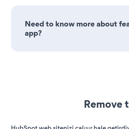
Need to know more about fea
app?
Remove t
HubSpot web sitenizi çalışır hale getirdi