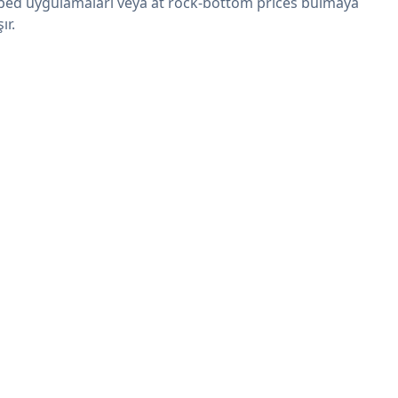
ed uygulamaları veya at rock-bottom prices bulmaya
şır.