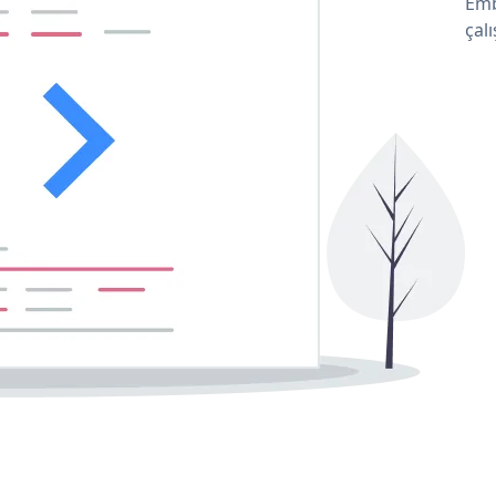
Emb
çalı