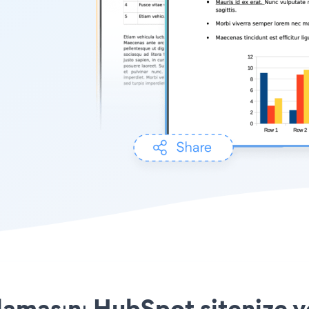
masını HubSpot sitenize ye