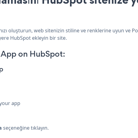
ı oluşturun, web sitenizin stiline ve renklerine uyun ve P
yere HubSpot ekleyin bir site.
 App on HubSpot:
p
 your app
a
seçeneğine tıklayın.