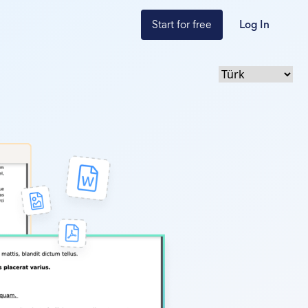
Start for free
Log In