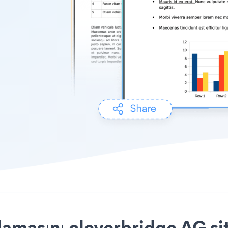
masını cleverbridge AG sit