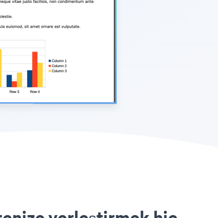
enize yerleştirmek hiç