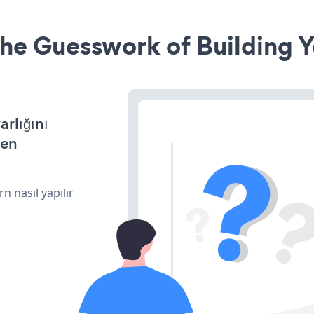
he Guesswork of Building Y
arlığını
den
n nasıl yapılır