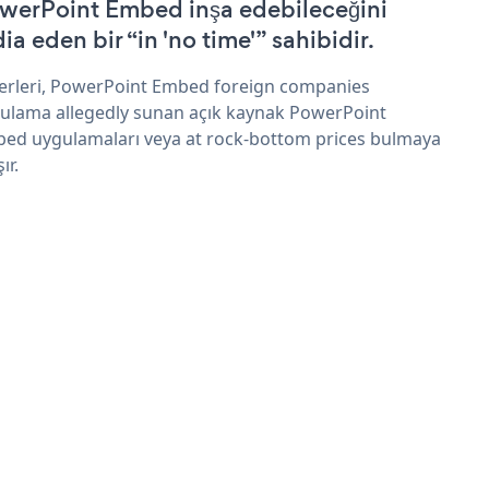
werPoint Embed inşa edebileceğini
ia eden bir “in 'no time'” sahibidir.
erleri, PowerPoint Embed foreign companies
ulama allegedly sunan açık kaynak PowerPoint
ed uygulamaları veya at rock-bottom prices bulmaya
şır.