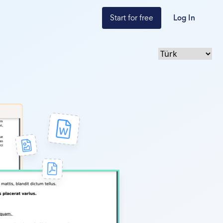
Start for free
Log In