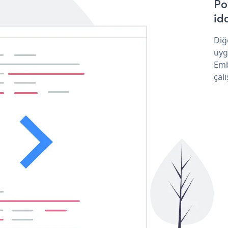
Po
idd
Diğ
uyg
Emb
çalı