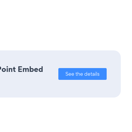
rPoint Embed
See the details