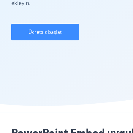
ekleyin.
Ücretsiz başlat
PowerPoint Embed uygula