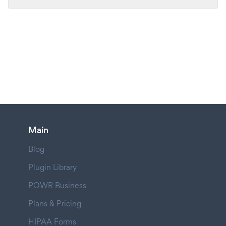
Main
Blog
Plugin Library
POWR Business
Plans & Pricing
HIPAA Forms