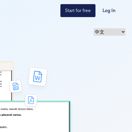
Start for free
Log In