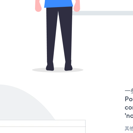
一些
P
co
'n
其他