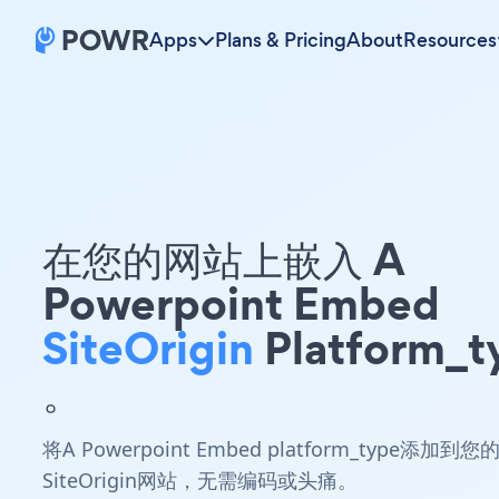
Apps
Plans & Pricing
About
Resources
在您的网站上嵌入 A
Powerpoint Embed
SiteOrigin
Platform_t
。
将A Powerpoint Embed platform_type添加到您
SiteOrigin网站，无需编码或头痛。