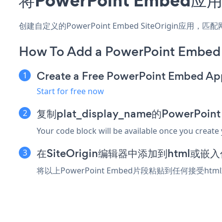
创建自定义的PowerPoint Embed SiteOrigin
How To Add a PowerPoint Embed 
Create a Free PowerPoint Embed Ap
Start for free now
复制plat_display_name的PowerPo
Your code block will be available once you create
在SiteOrigin编辑器中添加到html或嵌
将以上PowerPoint Embed片段粘贴到任何接受htm