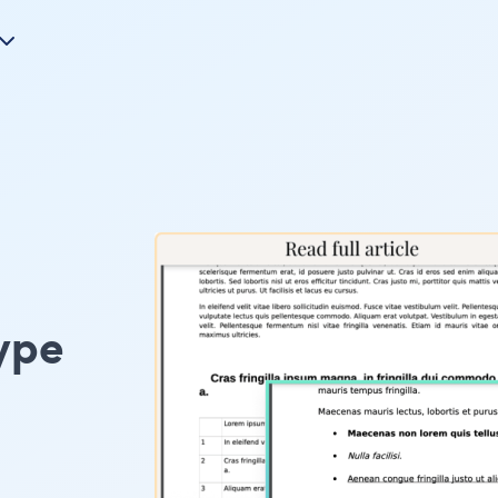
ype
的