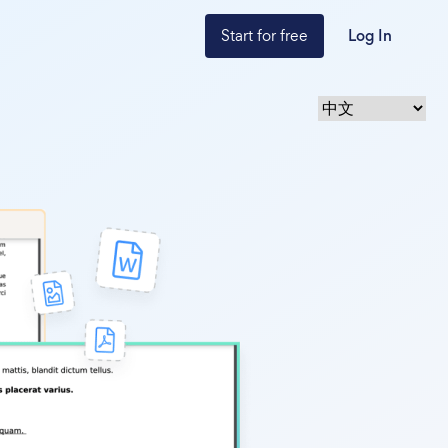
Start for free
Log In