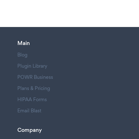
Main
Blog
Plugin Library
POWR Business
Plans & Pricing
HIPAA Forms
Email Blast
Company