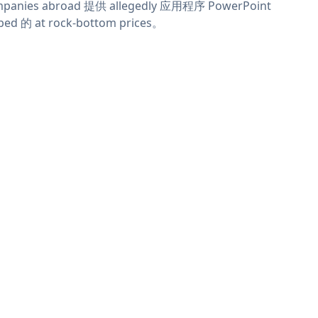
panies abroad 提供 allegedly 应用程序 PowerPoint
ed 的 at rock-bottom prices。