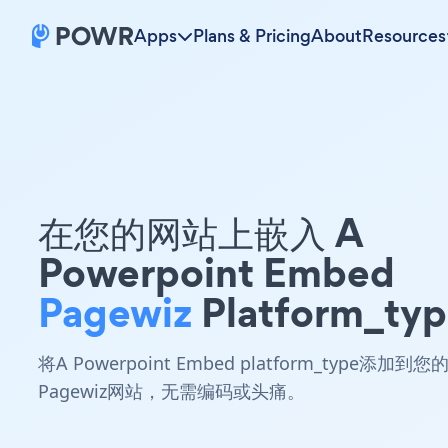
Apps
Plans & Pricing
About
Resources
在您的网站上嵌入 A
Powerpoint Embed
Pagewiz
Platform_ty
将A Powerpoint Embed platform_type添加到您
Pagewiz网站，无需编码或头痛。