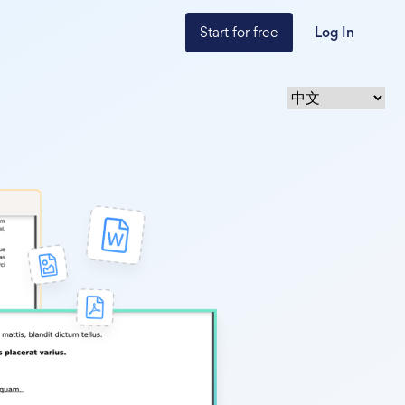
Start for free
Log In