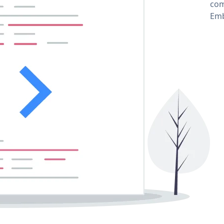
com
Emb