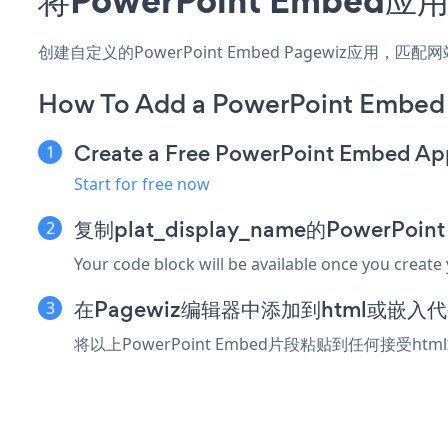
创建自定义的PowerPoint Embed Pagewiz应用
How To Add a PowerPoint Embed
Create a Free PowerPoint Embed Ap
Start for free now
复制plat_display_name的PowerPo
Your code block will be available once you create
在Pagewiz编辑器中添加到html或嵌入
将以上PowerPoint Embed片段粘贴到任何接受ht