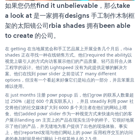
如果您仍然find it unbelievable，那么take
a look at 是一家拥有designs 手工制作木制框
架的太阳镜公司rbia shades 拥有been able
to create 的公司。
在 getting 在当地展览会和手工艺品展上开展业务几个月后，rbia
shades 正在寻找一种在线销售方式。他们required the ability以
视觉上吸引人的方式向访客展示他们的产品质量、轻巧且符合人体
工程学的设计。他们的 Lightspeed 没有为此提供足够的解决方
案。他们在找到 powr slider 之前尝试了 many different
options，但没有一个看起来好像它们是站点的一部分，并且笨重且
难以使用。
在 just months 注册 powr popup 后，他们grow 的联系人数量超
过 250%（超过 600 个真实联系人），并且 steadily 利用 powr 社
交将他们的社交媒体扩大到 6000 多个关注者在他们的网站上喂
食。他们added powr slider 作为一种视觉方式来快速向他们的客
户展示landing on 主页上的产品在现实生活中的样子。它很好地展
示了他们的产品，并无缝地为客户提供了出色的现场体验。事实
上，他们reported发现与他们网站上的 powr 应用程序交互的访问
者的参与时间是他们网站上任何其他人的 2.5 倍。