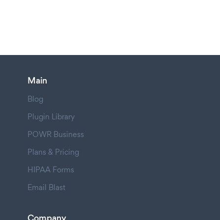
Main
Blog
Plugin Library
POWR Business
Plans & Pricing
HIPAA Forms
Email Blast
Company