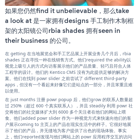
如果您仍然find it unbelievable，那么take
a look at 是一家拥有designs 手工制作木制框
架的太阳镜公司rbia shades 拥有seen in
their business 的公司。
在 getting 在当地展览会和手工艺品展上开展业务几个月后，rbia
shades 正在寻找一种在线销售方式。他们required the ability以
视觉上吸引人的方式向访客展示他们的产品质量、轻巧且符合人体
工程学的设计。他们的 Kentico CMS 没有为此提供足够的解决方
案。他们在找到 powr slider 之前尝试了 different third-party
apps，但没有一个看起来好像它们是站点的一部分，并且笨重且难
以使用。
在 just months 注册 powr popup 后，他们grow 的联系人数量超
过 250%（超过 600 个真实联系人），并且 steadily 利用 powr 社
交将他们的社交媒体扩大到 6000 多个关注者在他们的网站上喂
食。他们added powr slider 作为一种视觉方式来快速向他们的客
户展示coming to 主页上的产品在现实生活中的样子。它很好地展
示了他们的产品，并无缝地为客户提供了出色的现场体验。事实
上，他们reported发现与他们网站上的 powr 应用程序交互的访问