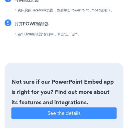
1.访问您的Facebook页面，然后单击PowerPoint Embed选项卡。
打开POWR编辑器
1.在“POWR编辑器”窗口中，单击“上
一步”
。
Not sure if our PowerPoint Embed app
is right for you? Find out more about
its features and integrations.
See the details