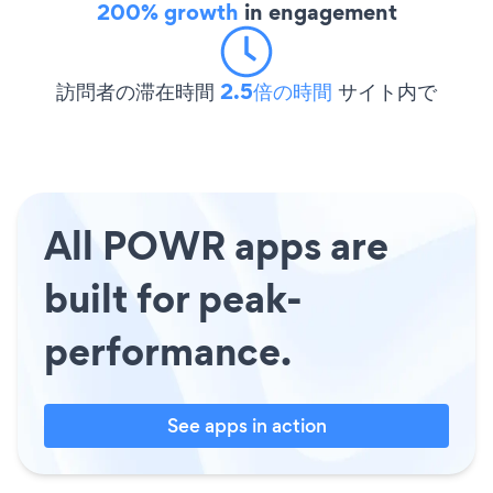
200% growth
in engagement
訪問者の滞在時間
2.5倍の時間
サイト内で
All POWR apps are
built for peak-
performance.
See apps in action