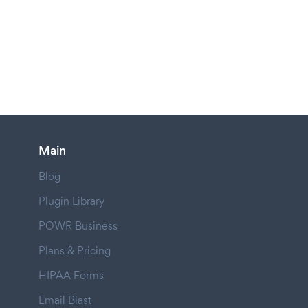
Main
Blog
Plugin Library
POWR Business
Plans & Pricing
HIPAA Forms
Email Blast