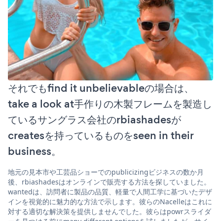
それでもfind it unbelievableの場合は、
take a look at手作りの木製フレームを製造し
ているサングラス会社のrbiashadesが
createsを持っているものをseen in their
business。
地元の見本市や工芸品ショーでのpublicizingビジネスの数か月
後、rbiashadesはオンラインで販売する方法を探していました。
wantedは、訪問者に製品の品質、軽量で人間工学に基づいたデザ
インを視覚的に魅力的な方法で示します。彼らのNacelleはこれに
対する適切な解決策を提供しませんでした。彼らはpowrスライダ