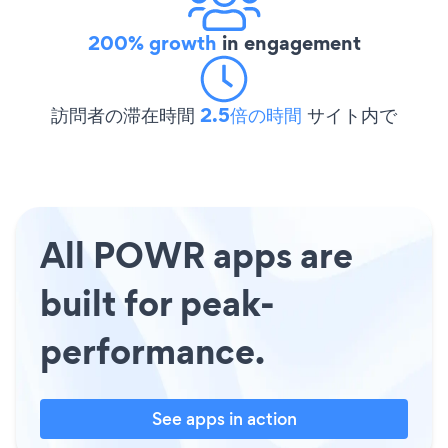
200% growth
in engagement
訪問者の滞在時間
2.5倍の時間
サイト内で
All POWR apps are
built for peak-
performance.
See apps in action