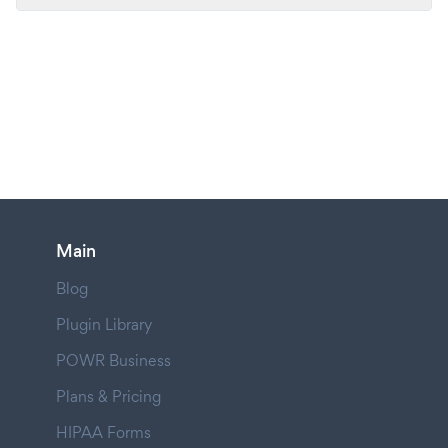
Main
Blog
Plugin Library
POWR Business
Plans & Pricing
HIPAA Forms