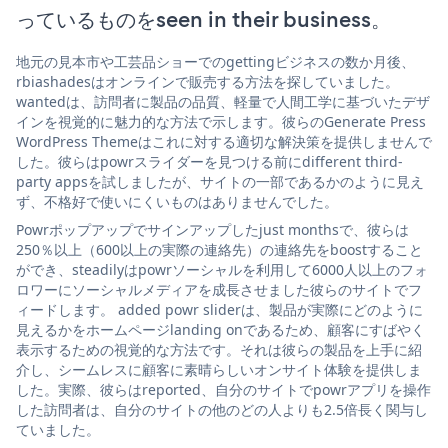
っているものをseen in their business。
地元の見本市や工芸品ショーでのgettingビジネスの数か月後、
rbiashadesはオンラインで販売する方法を探していました。
wantedは、訪問者に製品の品質、軽量で人間工学に基づいたデザ
インを視覚的に魅力的な方法で示します。彼らのGenerate Press
WordPress Themeはこれに対する適切な解決策を提供しませんで
した。彼らはpowrスライダーを見つける前にdifferent third-
party appsを試しましたが、サイトの一部であるかのように見え
ず、不格好で使いにくいものはありませんでした。
Powrポップアップでサインアップしたjust monthsで、彼らは
250％以上（600以上の実際の連絡先）の連絡先をboostすること
ができ、steadilyはpowrソーシャルを利用して6000人以上のフォ
ロワーにソーシャルメディアを成長させました彼らのサイトでフ
ィードします。 added powr sliderは、製品が実際にどのように
見えるかをホームページlanding onであるため、顧客にすばやく
表示するための視覚的な方法です。それは彼らの製品を上手に紹
介し、シームレスに顧客に素晴らしいオンサイト体験を提供しま
した。実際、彼らはreported、自分のサイトでpowrアプリを操作
した訪問者は、自分のサイトの他のどの人よりも2.5倍長く関与し
ていました。