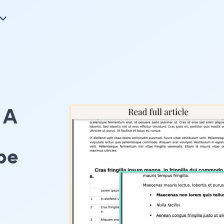
A
pe
ェ