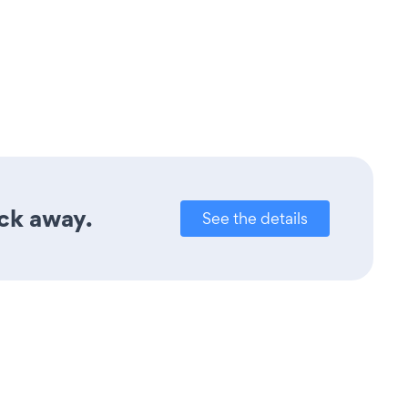
ick away.
See the details