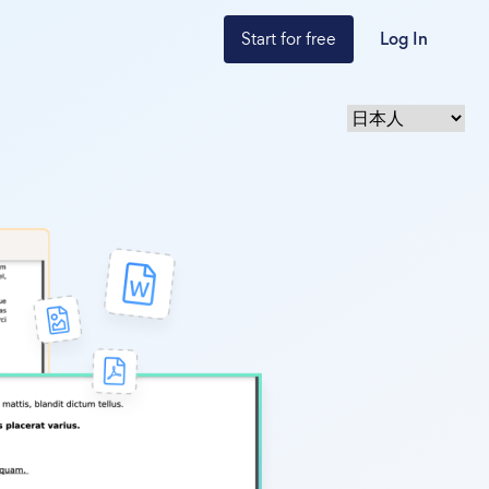
Start for free
Log In