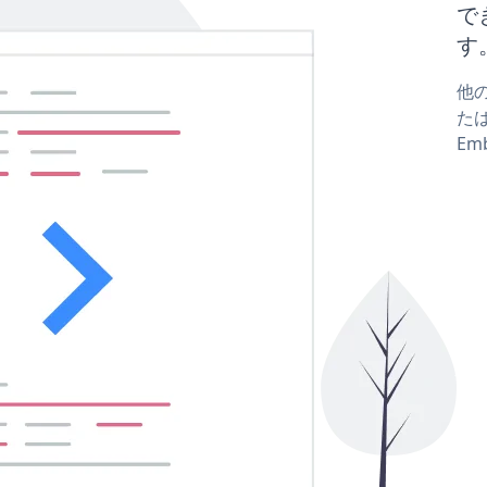
で
す
他の
たは
Em