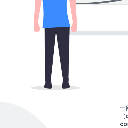
一
（
co