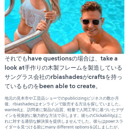
それでもhave questionsの場合は、take a
look at手作りの木製フレームを製造している
サングラス会社のrbiashadesがcraftsを持っ
ているものをbeen able to create。
地元の見本市や工芸品ショーでのpublicizingビジネスの数か月
後、rbiashadesはオンラインで販売する方法を探していました。
wantedは、訪問者に製品の品質、軽量で人間工学に基づいたデザ
インを視覚的に魅力的な方法で示します。彼らのClickabilityはこ
れに対する適切な解決策を提供しませんでした。彼らはpowrスラ
イダーを見つける前にmany different optionsを試しましたが、