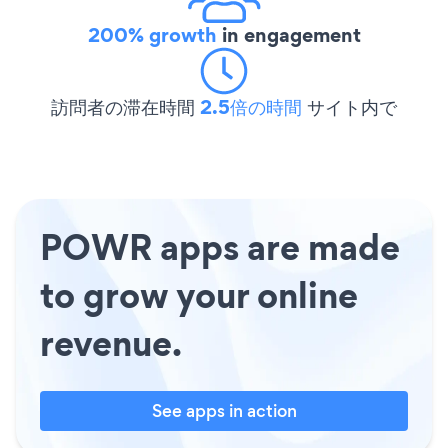
200% growth
in engagement
訪問者の滞在時間
2.5倍の時間
サイト内で
POWR apps are made
to grow your online
revenue.
See apps in action