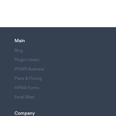
Main
Blog
Plugin Library
POWR Business
Plans & Pricing
HIPAA Forms
Email Blast
Company