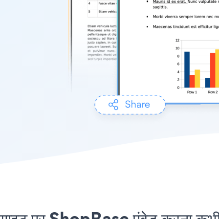
 पर ShopBase एंबेड करना कभी आ