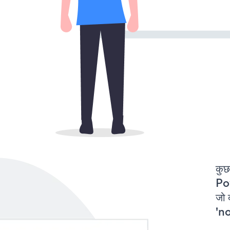
कुछ
Po
जो
'no