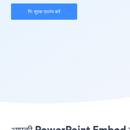
नि: शुल्क प्रारंभ करें
आपकी PowerPoint Embed साइट