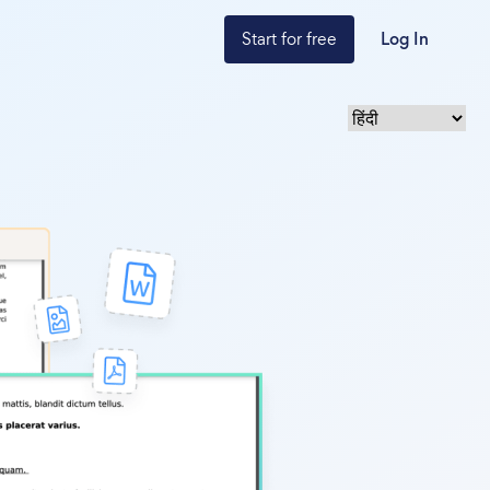
Start for free
Log In