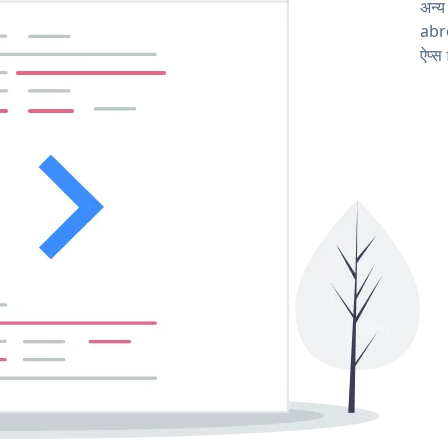
अन्
abro
ऐप्स